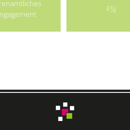
renamtliches
FSJ
ngagement